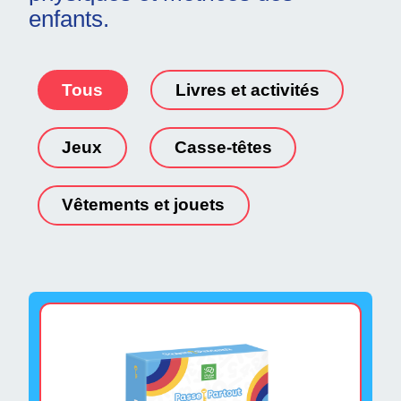
enfants.
Tous
Livres et activités
Jeux
Casse-têtes
Vêtements et jouets